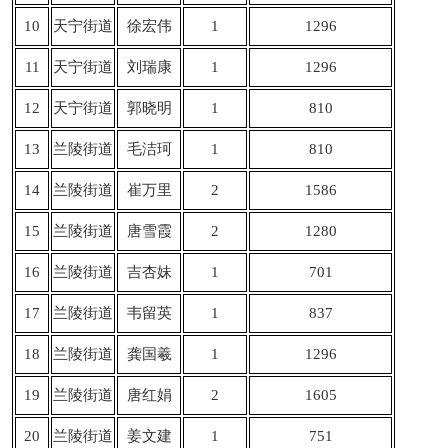
10
天宁街道
徐宏伟
1
1296
11
天宁街道
刘瑞康
1
1296
12
天宁街道
郭晓明
1
810
13
兰陵街道
毛洁珂
1
810
14
兰陵街道
崔万里
2
1586
15
兰陵街道
唐雪霞
2
1280
16
兰陵街道
吉杏妹
1
701
17
兰陵街道
韦留英
1
837
18
兰陵街道
龚国羲
1
1296
19
兰陵街道
唐红娟
2
1605
20
兰陵街道
姜文建
1
751