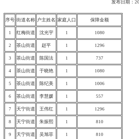
发布日期：20
序号
街道名称
户主姓名
家庭人口
保障金额
1
红梅街道
沈光宇
1
1080
2
茶山街道
赵平
1
1296
3
茶山街道
陈国法
1
737
4
茶山街道
于晓艳
1
1080
5
茶山街道
陈纪美
1
1006
6
茶山街道
李慧媛
1
557
7
天宁街道
王伟红
1
1296
8
天宁街道
朱振熙
1
810
9
天宁街道
吴旭菲
1
810