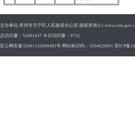
主办单位:常州市天宁区人民政府办公室 版权所有(C) www.cztn.gov.cn E-m
总访问量：
52091437 今日访问量：
9732
苏公网安备32041102000483号 网站标识码：3204020001
苏ICP备10