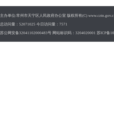
主办单位:常州市天宁区人民政府办公室 版权所有(C) www.cztn.gov.cn E-m
总访问量：
52071025 今日访问量：
7571
苏公网安备32041102000483号 网站标识码：3204020001
苏ICP备10