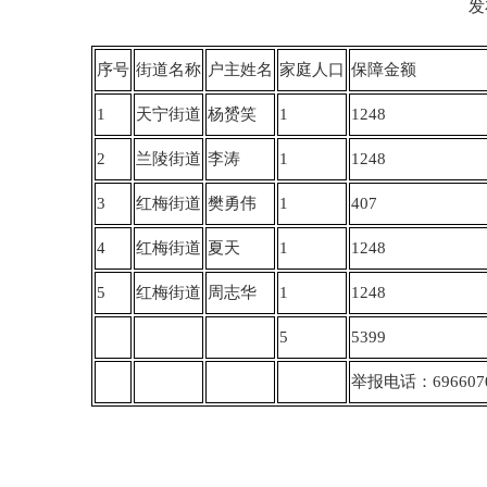
发
序号
街道名称
户主姓名
家庭人口
保障金额
1
天宁街道
杨赟笑
1
1248
2
兰陵街道
李涛
1
1248
3
红梅街道
樊勇伟
1
407
4
红梅街道
夏天
1
1248
5
红梅街道
周志华
1
1248
5
5399
举报电话：696607