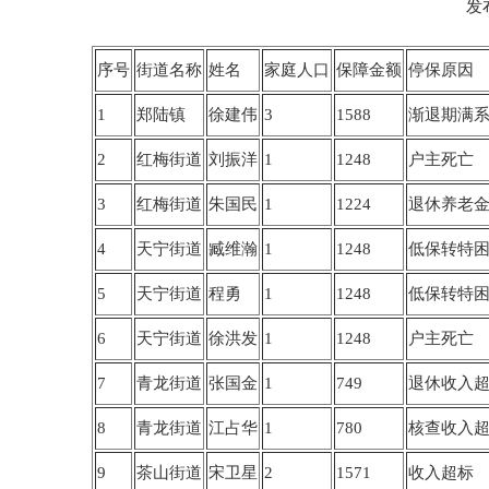
发
序号
街道名称
姓名
家庭人口
保障金额
停保原因
1
郑陆镇
徐建伟
3
1588
渐退期满
2
红梅街道
刘振洋
1
1248
户主死亡
3
红梅街道
朱国民
1
1224
退休养老
4
天宁街道
臧维瀚
1
1248
低保转特
5
天宁街道
程勇
1
1248
低保转特
6
天宁街道
徐洪发
1
1248
户主死亡
7
青龙街道
张国金
1
749
退休收入
8
青龙街道
江占华
1
780
核查收入
9
茶山街道
宋卫星
2
1571
收入超标