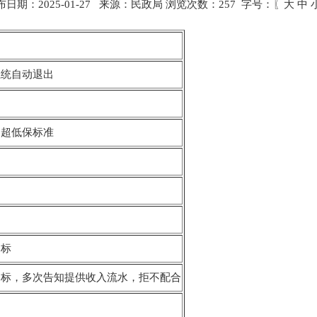
布日期：2025-01-27 来源：民政局 浏览次数：
257
字号：〖
大
中
系统自动退出
金超低保标准
困
困
超标
超标，多次告知提供收入流水，拒不配合