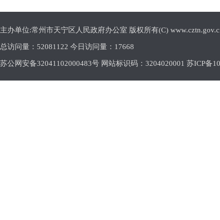
主办单位:常州市天宁区人民政府办公室 版权所有(C) www.cztn.gov.cn E-m
总访问量：
52081122 今日访问量：
17668
苏公网安备32041102000483号 网站标识码：3204020001
苏ICP备10