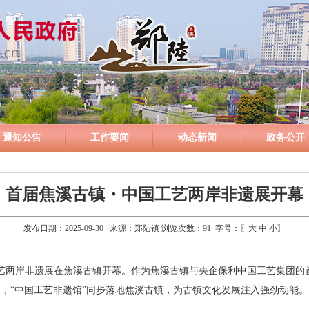
通知公告
工作要闻
动态新闻
政务公开
首届焦溪古镇・中国工艺两岸非遗展开幕
发布日期：2025-09-30 来源：郑陆镇 浏览次数：
91
字号：〖
大
中
小
〗
艺两岸非遗展在焦溪古镇开幕。作为焦溪古镇与央企保利中国工艺集团的
，“中国工艺非遗馆”同步落地焦溪古镇，为古镇文化发展注入强劲动能。