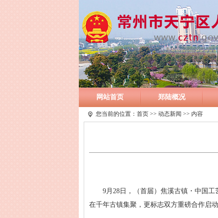
网站首页
郑陆概况
您当前的位置：
首页
>>
动态新闻
>> 内容
9月28日，（
首届
）焦溪古镇・中国工
在千年古镇集聚，更标志双方重磅合作启动