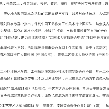
 为主题，开幕式上，领导致辞、授牌、签约、揭牌、捐赠等环节有序推进，
辞，表达地方政府对本次活动的高度重视与支持，以及对非遗传承、古镇
经理刘腾在致辞中指出，保利中国工艺作为工艺美术行业国家队，与焦溪
契机，深化在地文化梳理、地域 IP 打造、文旅业态焕新等方面的合作，构建
焦溪” 独特品牌，助力焦溪古镇成为“江南水乡古镇联合申遗” 项目中最具文
岸非遗代表的贡献，活动现场常州市委台办副主任高海鹰、天宁（高新区
台湾木偶戏推广人魏裕国（中国台湾）、陶瓷工艺美术大师林诗闽（中国台
州工业职业技术学院、常州纺织服装职业技术学院签署合作协议，常州工
（
高新区
）郑陆镇党委书记李汉田见证签约，开启校地合作助力非遗传承
非遗馆” 落地揭牌成为活动亮点。中艺东方总经理刘腾、常州天宁建设发
培养等领域建立长期合作机制，该馆也将成为焦溪古镇非遗文化展示、交
位工艺美术大师捐赠乱针绣、景泰蓝、漆器等非遗佳作共计8件（
套
），这