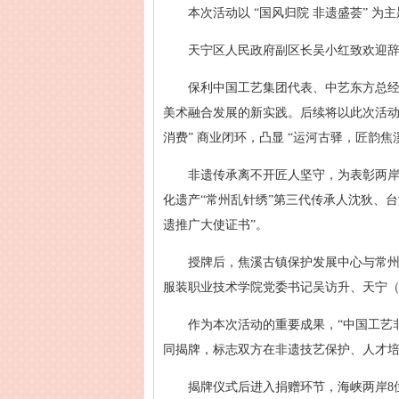
本次活动以 “国风归院 非遗盛荟”
天宁区人民政府副区长吴小红致欢迎
保利中国工艺集团代表、中艺东方总
美术融合发展的新实践。后续将以此次活动为
消费” 商业闭环，凸显 “运河古驿，匠韵
非遗传承离不开匠人坚守，为表彰两
化遗产“常州乱针绣”第三代传承人沈狄、
遗推广大使证书”。
授牌后，焦溪古镇保护发展中心与常
服装职业技术学院党委书记吴访升、天宁
作为本次活动的重要成果，“中国工艺
同揭牌，标志双方在非遗技艺保护、人才
揭牌仪式后进入捐赠环节，海峡两岸8