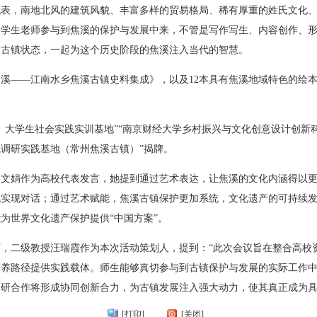
代表，南地北风的建筑风貌、丰富多样的贸易格局、稀有厚重的姓氏文化
的学生老师参与到焦溪的保护与发展中来，不管是写作写生、内容创作、
的古镇状态，一起为这个历史阶段的焦溪注入当代的智慧。
焦溪——江南水乡焦溪古镇史料集成》，以及12本具有焦溪地域特色的绘
、大学生社会实践实训基地”“南京财经大学乡村振兴与文化创意设计创新科
调研实践基地（常州焦溪古镇）”揭牌。
陶文娟作为高校代表发言，她提到通过艺术表达，让焦溪的文化内涵得以
代实现对话；通过艺术赋能，焦溪古镇保护更加系统，文化遗产的可持续
为世界文化遗产保护提供“中国方案”。
，二级教授汪瑞霞作为本次活动策划人，提到：“此次会议旨在整合高校
培养路径提供实践载体。师生能够真切参与到古镇保护与发展的实际工作
研合作将形成协同创新合力，为古镇发展注入强大动力，使其真正成为具
[打印]
[关闭]