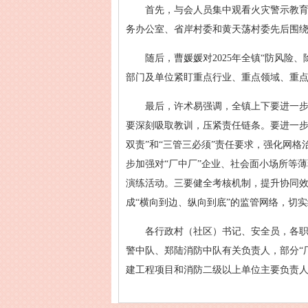
首先，与会人员集中观看火灾警示教
务办公室、省岸村委和黄天荡村委先后围
随后，曹媛媛对2025年全镇“防风
部门及单位紧盯重点行业、重点领域、重
最后，许术易强调，全镇上下要进一
要深刻吸取教训，压紧责任链条。要进一步
双责”和“三管三必须”责任要求，强化网
步加强对“厂中厂”企业、社会面小场所等
演练活动。三要健全考核机制，提升协同效
成“横向到边、纵向到底”的监管网络，切
各行政村（社区）书记、安全员，各
警中队、郑陆消防中队有关负责人，部分“
建工程项目和消防二级以上单位主要负责人