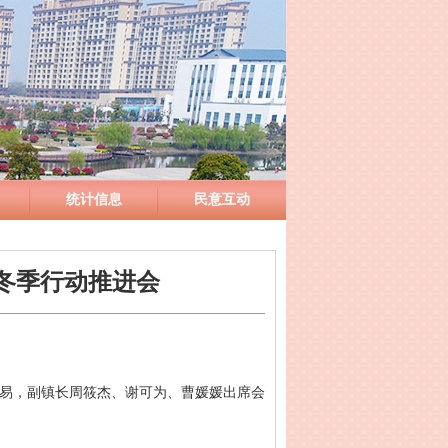
统计信息
民意互动
冬季行动推进会
术易，副镇长周筱杰、谢可为、曹媛媛出席会