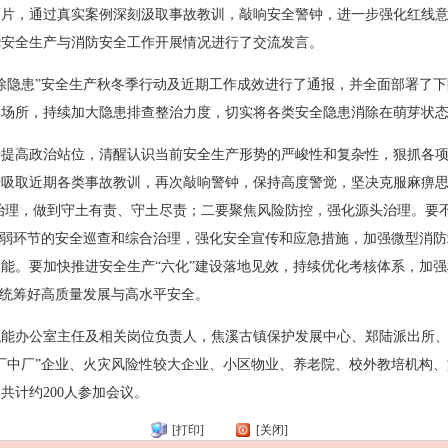
育片，通过真实案例深刻汲取事故教训，敲响安全警钟，进一步强化红线
绕安全生产与消防安全工作开展情况进行了交流发言。
险、除隐患”安全生产秋冬季行动及近期工作成效进行了通报，并全面部署了
点场所，持续加大隐患排查整治力度，切实将各类安全隐患消除在萌芽状
步提高政治站位，清醒认识当前安全生产形势的严峻性和复杂性，狠抓各
吸取近期各类事故教训，再次敲响警钟，保持高度警觉，坚决克服麻痹思
格治理，做到守土有责、守土尽责；二要聚焦风险防控，强化源头治理。要
薄弱环节的安全巡查和综合治理，强化安全宣传和应急措施，加强微型消
能。要加快推进安全生产“六化”建设落地见效，持续优化考核体系，加
实统筹好高质量发展与高水平安全。
职能办公室主任及相关岗位负责人，焦溪古镇保护发展中心、郑陆派出所
厂中厂”企业、火灾风险性较大企业、小区物业、养老院、校外教培机构
共计约200人参加会议。
[打印]
[关闭]