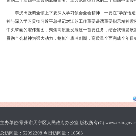
党的二十届四中全会的战略部署、全力以赴抓好党的二十届四中全会
李汉田强调全镇上下要深入学习领会全会精神，一要在“学深悟
神与深入学习贯彻习近平总书记对江苏工作重要讲话重要指示精神紧
中央擘画的宏伟蓝图，聚焦高质量发展这一首要任务，结合我镇发展实
贯彻全会精神为强大动力，抢抓年底冲刺期，高质量全面完成全年目标
主办单位:常州市天宁区人民政府办公室 版权所有(C) www.cztn.gov.cn E-m
总访问量：
52092208 今日访问量：
10503