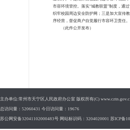
市容环境管控。落实“城教联盟”制度，通过
织牢校园周边安全防护网；三是加大宣传教
序经营，督促商户自觉履行市容环卫责任。
（此件公开发布）
主办单位:常州市天宁区人民政府办公室 版权所有(C) www.cztn.gov.cn E-m
总访问量：
52060431 今日访问量：
19676
苏公网安备32041102000483号 网站标识码：3204020001
苏ICP备10