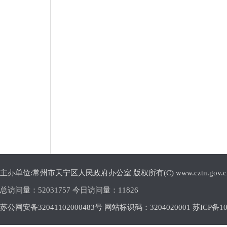
主办单位:常州市天宁区人民政府办公室 版权所有(C) www.cztn.gov.cn E-m
总访问量：
52031757 今日访问量：
11826
苏公网安备32041102000483号 网站标识码：3204020001
苏ICP备10