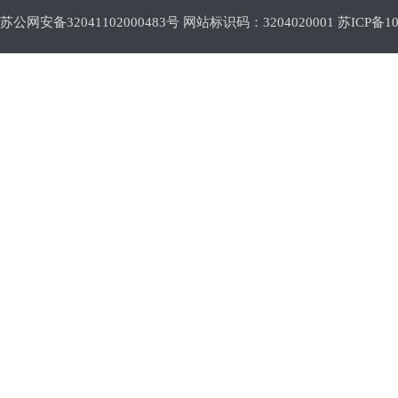
苏公网安备32041102000483号 网站标识码：3204020001
苏ICP备10