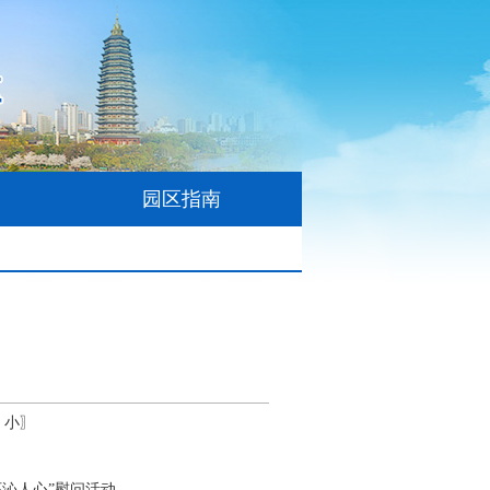
园区指南
小
〗
怀沁人心”慰问活动。