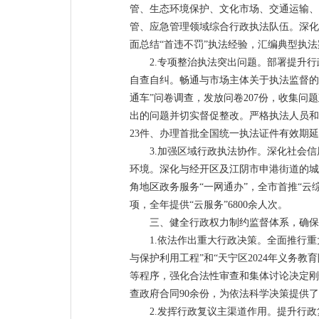
管、生态环境保护、文化市场、交通运输、
管、应急管理领域综合行政执法队伍。深化“
面总结“首违不罚”执法经验，汇编典型执法
2.专项整治执法突出问题。部署提升
自查自纠。畅通与市场主体关于执法监督的
通车”问卷调查，发放问卷207份，收集问
出的问题并切实督促整改。严格执法人员和
23件、办理首批全国统一执法证件有效期延长
3.加强区域行政执法协作。深化社会
环境。深化与经开区及江阴市申港街道的城
角地区政务服务“一网通办”，全市首推“云
项，全年提供“云服务”6800余人次。
三、健全行政权力制约监督体系，确保
1.依法作出重大行政决策。全面推行重
与保护利用工程”和“天宁区2024年义务
等程序，强化合法性审查和集体讨论决定刚
查政府合同90余份，为依法科学决策提供
2.发挥行政复议主渠道作用。提升行政