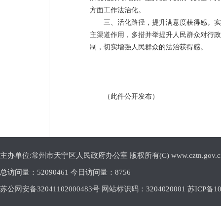
方面工作法治化。
三、活化路径，提升满意度获得感。实
主渠道作用，多措并举提升人民群众对行政
制，切实增强人民群众的法治获得感。
（此件公开发布）
主办单位:常州市天宁区人民政府办公室 版权所有(C) www.cztn.gov.cn E-m
总访问量：
52090461 今日访问量：
8756
苏公网安备32041102000483号 网站标识码：3204020001
苏ICP备10