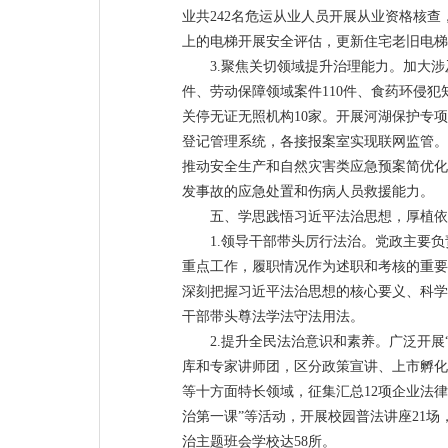
业共242名危运从业人员开展从业资格核
上的电梯开展安全评估，更新住宅老旧电梯
3.聚焦关切领域提升治理能力。加大
件、劳动保障领域案件110件、食药环侵犯
关停无证无照机构10家。开展河湖保护专
登记管理系统，各接报案室实现联网监管。优
推动安全生产和自然灾害类应急预案简优化
发事故的应急处置和伤病人员救援能力。
五、学思践悟习近平法治思想，厚植依
1.领导干部带头厉行法治。党政主要
重点工作，履职情况作为述职和考核的重要
深刻把握习近平法治思想的核心要义、科学
干部带头尊法学法守法用法。
2.提升全民法治意识和素养。广泛开展
库和专家讲师团，区分政策宣讲、上市孵化
等十方面特长领域，征集汇总12项企业法
治第一课”等活动，开展校园普法讲座21场，
治主题班会学校达58所。