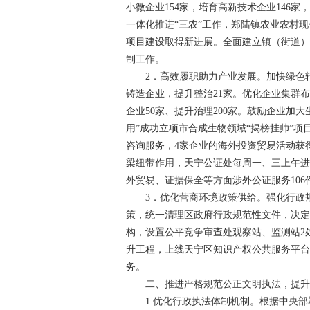
小微企业154家，培育高新技术企业146
一体化推进“三农”工作，郑陆镇农业农村
项目建设取得新进展。全面建立镇（街道）
制工作。
2．高效履职助力产业发展。加快绿色
铸造企业，提升整治21家。优化企业集群
企业50家、提升治理200家。鼓励企业加
用”成功立项市合成生物领域“揭榜挂帅”项
咨询服务，4家企业的海外投资贸易活动获
梁纽带作用，天宁公证处每周一、三上午进
外贸易、证据保全等方面涉外公证服务106
3．优化营商环境政策供给。强化行政
策，统一清理区政府行政规范性文件，决定
构，设置公平竞争审查处观察站、监测站2
升工程，上线天宁区知识产权公共服务平台
务。
二、推进严格规范公正文明执法，提升
1.优化行政执法体制机制。根据中央