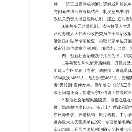
件），近三成案件成功通过调解或和解以申
与倒逼依法行政有机结合，制发意见书2件
政机关负责人出庭应诉机制，建立“庭前提醒
3.完善多元监督机制。依法接受人大
及时办理人大代表和政协委员关于法治政府
活财政补贴等专项检查，抽取13家单位开
被审计单位建章立制8项。加强统计监督，
四、创新社会治理践行法治为民，切实
1.妥善预防和化解矛盾纠纷。升级改
组建天宁区专职（专家）调解团，遴选退休
6534批次14866人，组织排查4682次，
发“民转刑”案件发生。贯彻落实《信访工
吸附问题矛盾，促进天宁区信访工作高质量
2.整治社会治理风险隐患。排查在建
幢，隐患整治率100%。审计上年度政府
序压降餐饮、养老机构、医疗机构、中小学
督办重大火灾隐患单位2家；专项整治电动自
车5475辆；开展养老机构消防安全标准化管