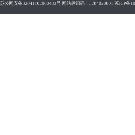
苏公网安备32041102000483号 网站标识码：3204020001
苏ICP备10