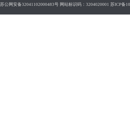
苏公网安备32041102000483号 网站标识码：3204020001
苏ICP备10