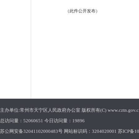
（此件公开发布）
主办单位:常州市天宁区人民政府办公室 版权所有(C) www.cztn.gov.cn E-m
总访问量：
52060651 今日访问量：
19896
苏公网安备32041102000483号 网站标识码：3204020001
苏ICP备10