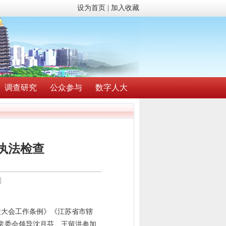
设为首页
|
加入收藏
调查研究
公众参与
数字人大
执法检查
〗
表大会工作条例》《江苏省市辖
常委会领导沈月芬、王留洪参加