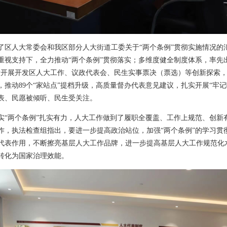
了区人大常委会和我区部分人大街道工委关于“两个条例”贯彻实施情况的
重视支持下，全力推动“两个条例”贯彻落实；多维度健全制度体系，率先
大开展开发区人大工作、议政代表会、民生实事票决（票选）等创新探索，
推动89个“家站点”提档升级，高质量督办代表意见建议，扎实开展“牢
表、民愿被倾听、民生受关注。
实“两个条例”扎实有力，人大工作做到了履职全覆盖、工作上规范、创新
作，执法检查组指出，要进一步提高政治站位，加强“两个条例”的学习贯
代表作用，不断擦亮基层人大工作品牌，进一步提高基层人大工作规范化
转化为国家治理效能。