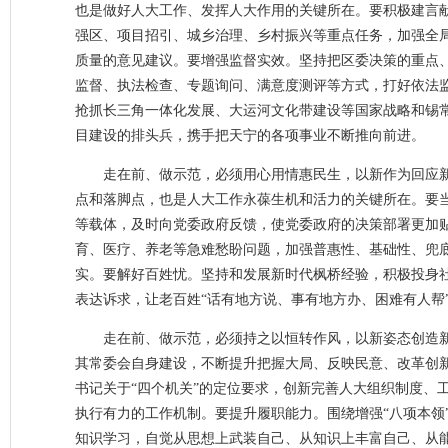
也是做好人大工作、发挥人大作用的关键所在。要积极建言献
强区、项目招引、城乡治理、乡村振兴等重点任务，加强全
质量的意见建议。要增强监督实效。坚持把区委决策的重点
监督、执法检查、专题询问、满意度测评等方式，打好依法监
抢抓长三角一体化发展、大运河文化带建设等国家战略和锡
目建设的排头兵，携手把天宁的各项事业不断推向前进。
走在前、做示范，必须用心用情惠民生，以新作为回应
点和落脚点，也是人大工作永葆生机和活力的关键所在。要
等载体，及时向党委政府反馈，使党委政府的决策部署更加
育、医疗、养老等急难愁盼问题，加强普惠性、基础性、兜
实。要解好百姓忧。坚持和发展新时代枫桥经验，积极投身社会
表达诉求，让老百姓“话有地方说、事有地方办、困难有人帮
走在前、做示范，必须持之以恒转作风，以新姿态创造
其常委会自身建设，不断提升把握大局、反映民意、改革创
书记关于“四个机关”的定位要求，创新完善人大组织制度、
执行有力的工作机制。要提升履职能力。围绕增强“八项本领
知识学习，自觉从思想上武装自己、从知识上丰富自己、从