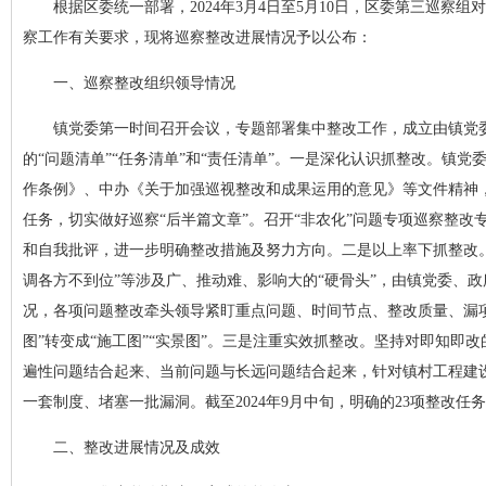
根据区委统一部署，2024年3月4日至5月10日，区委第三巡察
察工作有关要求，现将巡察整改进展情况予以公布：
一、巡察整改组织领导情况
镇党委第一时间召开会议，专题部署集中整改工作，成立由镇党
的“问题清单”“任务清单”和“责任清单”。一是深化认识抓整改。镇
作条例》、中办《关于加强巡视整改和成果运用的意见》等文件精神
任务，切实做好巡察“后半篇文章”。召开“非农化”问题专项巡察整
和自我批评，进一步明确整改措施及努力方向。二是以上率下抓整改。
调各方不到位”等涉及广、推动难、影响大的“硬骨头”，由镇党委、
况，各项问题整改牵头领导紧盯重点问题、时间节点、整改质量、漏
图”转变成“施工图”“实景图”。三是注重实效抓整改。坚持对即知
遍性问题结合起来、当前问题与长远问题结合起来，针对镇村工程建
一套制度、堵塞一批漏洞。截至2024年9月中旬，明确的23项整改
二、整改进展情况及成效