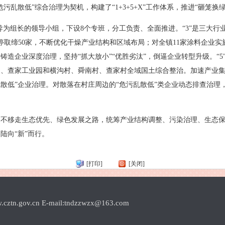
污乱散低”综合治理为契机，构建了“1+3+5+X”工作体系，推进“砸笼换
领导为组长的领导小组，下设8个专班，分工负责、全面推进。“3”是三大
关停取缔50家，不断优化干燥产业结构和区域布局；对全镇11家涂料企业
铸造企业深度治理，坚持“抓大放小”“优胜劣汰”，倒逼企业转型升级。“
园、查家工业园和横沟村、舜南村、查家村全域国土综合整治。加速产业
污乱散低”企业治理。对散落在村庄周边的“危污乱散低”类企业动态排查治
定不移走生态优先、绿色发展之路，统筹产业结构调整、污染治理、生态
陆向“新”而行。
[打印]
[关闭]
.cn E-mail:tndzzwzx@163.com