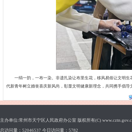
一绢一韵，一布一染。非遗扎染让布里生花，移风易俗让文明生
代新青年树立婚丧喜庆新风尚，彰显文明健康新理念，共同携手倡导
主办单位:常州市天宁区人民政府办公室 版权所有(C) www.cztn.gov.cn E-m
总访问量：
52046537 今日访问量：
5782