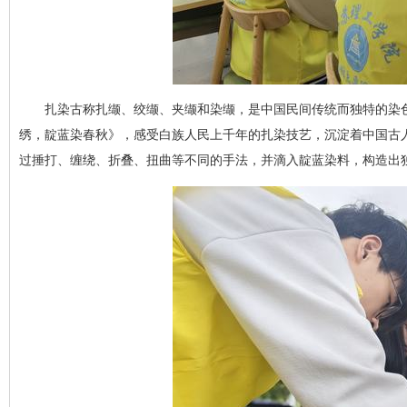
扎染古称扎缬、绞缬、夹缬和染缬，是中国民间传统而独特的染
绣，靛蓝染春秋》，感受白族人民上千年的扎染技艺，沉淀着中国古
过捶打、缠绕、折叠、扭曲等不同的手法，并滴入靛蓝染料，构造出