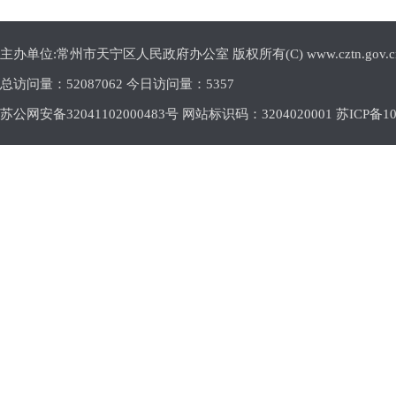
主办单位:常州市天宁区人民政府办公室 版权所有(C) www.cztn.gov.cn E-m
总访问量：
52087062 今日访问量：
5357
苏公网安备32041102000483号 网站标识码：3204020001
苏ICP备10