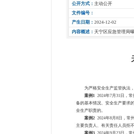
公开方式：
主动公开
文件编号：
产生日期：
2024-12-02
内容概述：
天宁区应急管理局曝
为严格安全生产监管执法
案例
1
202
4
年
7
月
31
日，常
备的基本情况、安全生产要求
全生产职责的
。
案例
2
202
4
年
8
月
8
日，常
主要负责人、有关责任人员拒
案例
3
2024年
9
月
23
日，常