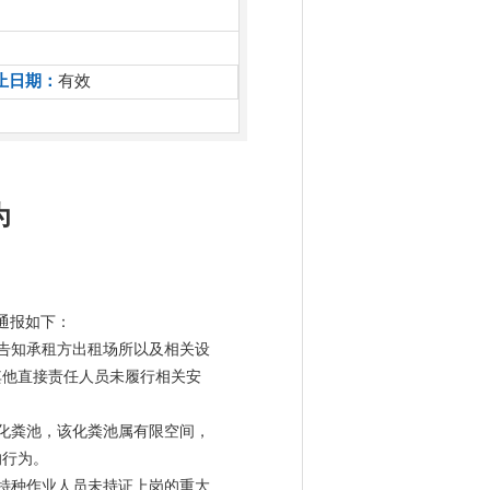
止日期：
有效
为
通报如下：
告知承租
方
出租场所以及相关设
其他直接责任人员未履行相关安
处化粪池
，该化粪池属有限空
间
，
的行为。
特种作业人员未持证上岗的重大