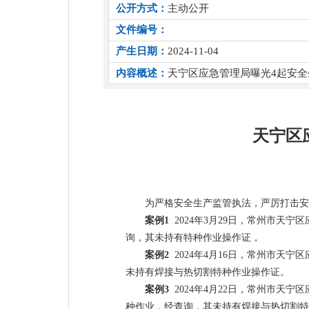
公开方式：
主动公开
文件编号：
产生日期：
2024-11-04
内容概述：
天宁区应急管理局曝光4起安
天宁区
为严格安全生产监管执法，严厉打击安
案例
1
2024
年
3
月
29
日，常州市天宁区
询，其未持有特种作业操作证，
案例
2
2024
年
4
月
16
日，常州市天宁区
未持有焊接与热切割特种作业操作证。
案例
3
2024
年
4
月
22
日，常州市天宁区
种作业，经查询，其未持有焊接与热切割特