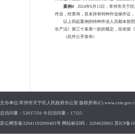
案例
4
2024
年
6
月
13
日，常州市天宁区
作业，经查询，其未持有特种作业操作证，
以上四起案例的特种作业人员都未按照
生产法》第三十条第一款的规定，应依据《
（此件公开发布）
主办单位:常州市天宁区人民政府办公室 版权所有(C) www.cztn.gov.cn E-m
总访问量：
52037256 今日访问量：
17325
苏公网安备32041102000483号 网站标识码：3204020001
苏ICP备10