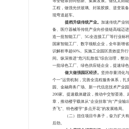
等
全链条协同创新、集聚发展
。
做优
太阳能
工程，
做强光伏玻璃、封装胶膜、逆变装备
现弯道超车
。
提档升级传统产业。
加速传统
产业
备、医疗器械等
传统产业
向价值链高端
迈进
造一批智能工厂、
5G
全连接工厂等行业标
国家智能工厂、数字领航企业，全年新增省
识解析率超
60%
。
实施工业园区质效提升行
间
。纵深
推进
“
危污乱散低
”
综合治理，整治
一批绿色工厂、绿色供应链
企业
，
提速
绿色
做大做强园区经济。
坚持存量消化
个一
”
运营机制，完善全流程服务体系，扎
园、金融商务广场、新一代信息技术产业园
200
家。提速载体建设，推动中交智荟港、
章，推动楼宇载体从
“
企业挂靠
”
向
“
产业输
齐飞
”
、特色楼宇
“
多点开花
”
的发展格局。
（二）扭住项目牛鼻子，奋力扩大
后劲。