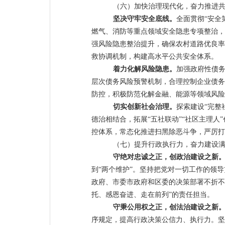
（六）
加快
治理现代化，奋力
推进
坚决守牢安全底线。
全面贯彻
“
安全
燃气、
消防
等重点领域安全隐患专项整治，
强风险隐患整治提升，确保农村道路优良率
救协调机制，构建高水平公共安全体系。
着力化解
风险隐患。
加强政府性债
层次
债务风险预警机制，合理控制企业债务
防控，积极防范化解金融、能源等领域风险
切实
创新社会治理。
探索建设
“
完整
德治相结合，
拓展
“
五社联动
”“
社区主理人
”
控体系，常态化推进扫黑除恶斗争，严厉打
（七）提升行政执行力，奋力建设
守绝对忠诚之正，创政治建设之新
到
“
两个维护
”
。坚持把党对一切工作的领导
政府、市委市政府和区委的决策部署不折不
托、感恩奋进、走在前列
”
的责任担当。
守秉公用权之正，创法治建设之新
序规定，提高行政决策公信力
、
执行力。坚