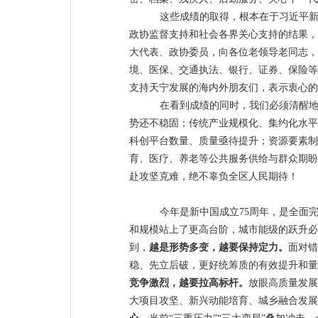
这
些成绩的取得，
根本在于习近平
政协监督支持和社会各界关心支持的结果，
大代表、政协委员，向
各位老领导老同志，
境、医保、交通执法、银行、证券、保险等
支持天宁发展的海内外朋友们，
表示衷心的
在看到成绩的同时，我们必须清醒
势还不稳固；传统产业规模化、集约化水平
科创平台数量、质量亟待提升
；资源要素制
育、医疗、养老等公共服务供给与群众期盼
赴
攻坚克难，
绝不辜负全区人民期待！
今年是新中国成立
75
周年，是全面
和规模站上了更高台阶，城市能级的跃升必
到，
越是形势多变，越要保持定力。
面对错
稳、先立后破，更好统筹质的有效提升和量
竞争激烈，越要拉高标杆。
放眼高质量发展
大项目攻坚、新兴动能培育、城乡融合发展