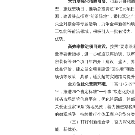
大力度
强化
招商引资。
创新开展招
型、旗舰型项目，推动总投资超
10
亿元项目
源，建设驻点招商
“
前沿阵地
”
，紧扣既定产
央企对接会等专题活动，力争全年新签约项
工智能等前沿领域，积极引入一批有潜力、
优势。
高效率推进项目建设。
按照
“
要素跟
量等要素指标，
进一步畅通
联席
协调、联审
密装备等
39
个项目年内开工建设，盛天、界
效益评价，建立健全项目建设
“
回头看
”
和政
项债等政策工具箱，适度超前实施路网提升
全方位优化营商环境。
丰富
“1+5+N”
平
，推进
26
个省定标准
“
一件事
”
常态化办理
托省市场监管信息平台，优化跨层级、跨部
关爱企业家
16
条
”
落地见效，着力推进减税
的微观感受，持续推行个体工商户分型分类
（三）打好创新组合拳，奋力深化
能、新优势。