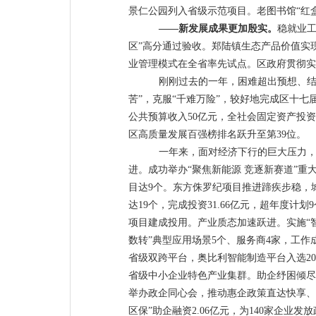
景仁公园列入省级示范项目
。
老图书馆
“
红
——
新发展成果更加殷实
。
稳就业
区
”
高分通过验收。郑陆镇生态产品价值实
业管理模式在全省率先试点。区政府贯彻实
刚刚过去的一年，困难超出预想、
苦
”
，克服
“
千难万险
”
，较好地完成区十七
公共预算收入
50
亿元
，全社会
固定资产投资
区高质量发展百强榜排名跃升至第
39
位。
一年来，面对经济下行的巨大压力
进。
成功举办
“
聚焦新能源 竞逐新赛道
”
重
目达
9
个。东方侏罗纪
项目推进
蹄疾步稳，
达
19
个，完成投资
31.66
亿元，超年度计划
9
项目建成投用。
产业质态加速跃进。
实施
“
数转
”
典型应用场景
5
个、服务商
4
家，工作
省级双跨平台，奥比利智能制造平台入选
20
省级中小企业特色产业集群。
助企纾困倾尽
举办政企同心会，推动惠企政策直达快享、
区保
”
助企融资
2.06
亿元，为
140
家企业发放