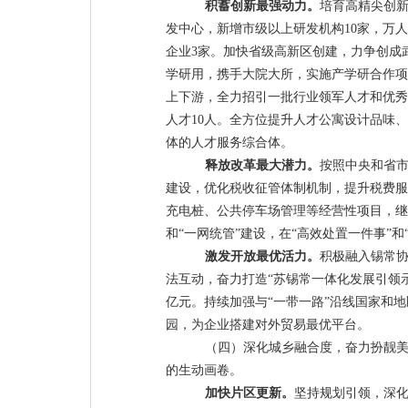
积蓄
创新最强动力。
培育高精尖创
发中心，
新增市级以上研发机构
10
家
，
万人
企业
3
家。
加快省级高新区创建，力争创成
学研用，携手
大院大所，
实施产学研合作项
上下游，全力招引一批行业领军人才和优秀
人才
10
人。全方位提升人才公寓设计品味、
体的人才服务综合体。
释放改革最大潜力。
按照中央和省
建设，
优化
税收征管体制
机制
，提升
税费服
充电桩、公共停车场管理等经营性项目，继
和
“
一网统管
”
建设，在
“
高效处置一件事
”
和
激发
开放
最优活力。
积极融入
锡常
法互动，奋力
打造
“
苏锡常一体化发展引领
亿元
。持续加强与
“
一带一路
”
沿线国家和地
园，
为企业搭建对外贸易
最优
平台
。
（四）深化城乡融合度，奋力扮靓
的生动画卷。
加快
片区更新。
坚持规划引领，
深