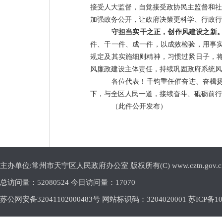
接受人大监督，自觉接受政协民主监督和社
加强政务公开，让政府决策更科学、行政行
守担当实干之正，创作风建设之新
件、干一件、成一件，以成效检验，用事
规定及其实施细则精神，习惯过紧日子，
风廉政建设主体责任，持续巩固政府系统风
各位代表！千钧重任催奋进、奋楫
下，与全区人民一道，接续奋斗、砥砺前行
（此件公开发布）
主办单位:常州市天宁区人民政府办公室 版权所有(C) www.cztn.gov.cn E-m
总访问量：
52080524 今日访问量：
17070
苏公网安备32041102000483号 网站标识码：3204020001
苏ICP备10