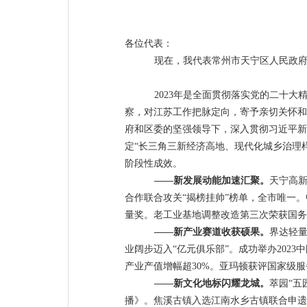
各位代表：
现在，我代表常州市天宁区人民政
2023
年是全面贯彻落实党的二十大
察，对江苏工作把脉定向，寄予亲切关怀和
府和区委的坚强领导下，深入贯彻习近平新
定
“
长三角三新经济高地、现代化城乡治理
阶段性成效。
——
新发展动能加速汇聚。
天宁
高
合作联合攻关
“
揭榜挂帅
”
榜单，全市唯一。
量奖。老工业基地调整改造第三次荣获国务
——
新
产业
赛道
收获硕果
。
界达轻
业阔步迈入
“
亿元俱乐部
”
。成功举办
2023
中
产业产值增幅超
30%
。
亚玛顿获评国家级服
——
新文化地标闪耀龙城。
萃园
“
五
播》。焦溪古镇
入选
江南水乡古镇
联合
申遗