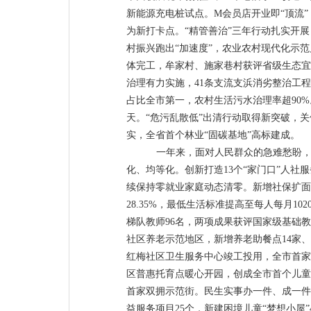
新能源充电桩试点。
M
会员店开业即
“
顶流
”
为新打卡点
。
“
精管善治
”
三年行动扎实
开展
村振兴跑出
“
加速度
”
，
农业农村现代化示范
体完工
，牟家
村
、施家巷村
获评
省级生态宜
治理有力实施，
41
条支流支浜消劣整治工程
占比全市第一，农村生活污水治理率超
90%
天。
“
危污乱散低
”
出清行动取得新突破，关
实，全省首个林业
“
固碳基地
”
高标建成。
一年来，面对人民群众的急难愁盼
化、均等化
。
创新打造
13
个
“
家门口
”
人社服
续保持零就业家庭动态清零
。
新增社保扩面
28.35%
，最低生活标准提高至每人每月
102
梯队教师
96
名，
两项成果获评国家级基础教
社区养老示范地区，新增养老助餐点
14
家、
红梅社区卫生服务中心竣工投用，
全市首家
区普惠托育点暖心开园，创成全市首个儿童
首家双拥示范街。
民生实事
办一件、成一件
益服务项目
25
个，新建困境儿童
“
梦想小屋
”