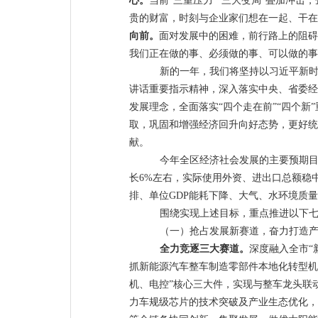
心。
当前
“
三重压力
”“
三大变局
”
叠加冲击，
贵的财富，时刻与企业家们想在一起、干在
向前。
面对发展中的困难，前行路上的阻碍
我们正在做的事、必须做的事、可以做的事
新的一年，我们将坚持以习近平新
讲话重要指示精神，深入落实中央
、
省委
经
发展理念，全面落实
“
四个走在前
”“
四个新
”
取，巩固和增强经济回升向好态势，更好统
献。
今年全区经济社会发展的主要预期
长
6%
左右
，
实际
使用
外资、进出口总额稳
排、单位
GDP
能耗下降、大气、水环境质
围绕实现上述目标，重点推进以下
（一）抢占发展新赛道，奋力打造
全力竞逐三大赛道。
深度融入全市
“
抓新能源汽车
整车制造零部件本地化转型机
机、电控
”
核心三大件，
实现与整车龙头联
力车规级芯片的技术突破及
产业生态优化
，