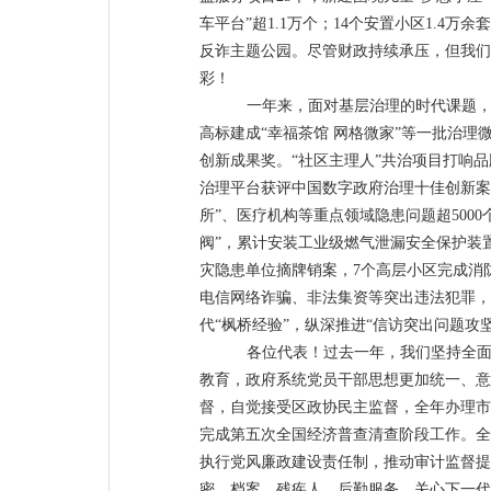
车平台
”
超
1.1
万个；
14
个安置小区
1.4
万余套
反诈主题公园。尽管财政持续承压，但我们
彩！
一年来，面对基层治理的时代课题
高标
建成
“
幸福茶馆
网格微家
”
等
一批治理
创新成果奖。
“
社区主理人
”
共治项目打响品
治理平台获评中国数字政府治理十佳创新案
所
”
、医疗机构等重点领域隐患问题超
5000
阀
”
，累计安装工业级燃气泄漏安全保护装
灾隐患单位
摘牌销案
，
7
个高层小区
完成消
电信网络诈骗、非法集资等突出违法犯罪
，
代
“
枫桥经验
”
，
纵深
推进
“
信访突出问题攻
各位代表！过去一年，我们坚持全
教育，政府系统党员干部思想更加统一、意
督，自觉接受区政协民主监督，全年办理市
完成第五次全国经济普查清查阶段工作。全
执行党风廉政建设责任制，推动审计监督提
密、档案、残疾人、后勤服务、关心下一代