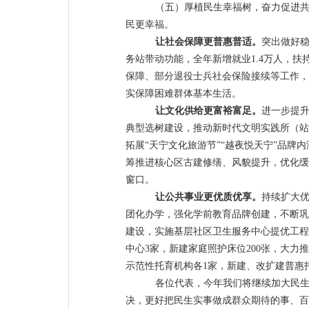
（五）厚植民生幸福树，奋力促进
民更幸福。
让
社会保障
更
普惠普适。
突出做好
务站带动功能，全年新增就业
1.4
万人，扶
保障、部分退役士兵社会保险接续等工作，
实保障困难群体基本生活。
让
文化供给
更
富裕富足。
进一步提
典型选树建设，
推动新时代文明实践所（站
拓展
“
天宁文化旅游节
”“
越夜悦天宁
”
品牌
内
筹推进核心区古建修缮、风貌提升
，优化缓
窗口。
让
公共事业
更
优质优享。
持续扩大
团化办学，强化学前教育品牌创建，不断巩
建设，实施
基层社区卫生服务中心
提优工程
中心
3
家，新建家庭照护床位
200
张，大力推
示范性
托育机构
各
1
家，新建、改扩建普惠
各位代表，今年我们将继续
加大
民
决，更好把民生实事做成群众期待的事、百