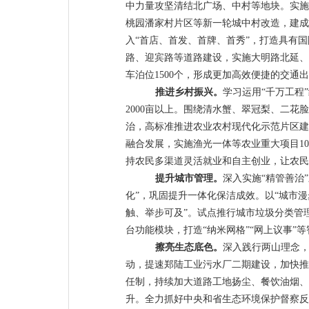
中力量攻坚清结
北广场、中村
等地块
。
实施
桃园潘家村片区等新一轮城中村改造，建成
入
“
首店、首发、首牌、首秀
”
，打造具有国
路、迎宾路等道路建设，实施大明路北延、
车泊位
1500
个
，
形成更加
高效
便捷的
交通出
推进
乡村振兴。
学习运用
“
千万工程
”
2000
亩以上。围绕清水蟹、翠冠梨、二花脸
治，高标准推进农业农村现代化示范片区建
融合发展，实施渔光一体等农业重大项目
10
持农民多渠道灵活就业和自主创业，让农民
提升
城市管理。
深入实施
“
精管善治
”
化
”
，巩固提升一体化保洁成效
。以
“
城市漫
触、举步可及
”
。试点推行城市垃圾分类管
台功能模块，打造
“
纳米网格
”“
网上议事
”
等
擦亮
生态底色。
深入践行两山理念
动，提速郑陆工业污水厂二期建设，加快
推
任制，持续加大道路工地扬尘、餐饮油烟、
升
。
全力抓好中央和省生态环境保护督察反