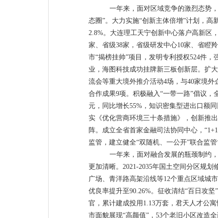
一年来，面对区域竞争的激烈态势
态圈
”
。
大力实施
“
创新主体倍增
”
计划，
高
2.8%
。
大连理工
天宁创新中心
落户高新区
家、省级
38
家，省级研发中心
10
家、
省瞪羚
市
“
揭榜挂帅
”
项目，
发明专利授权
524
件
，
业
，
海图科技成功
挂牌新三板创新层。
扩大
流会等重大
境外
推介活动
4
场
，
与
40
家境外
合作成果
9
项。
积极融入
“
一带一路
”
倡议，
元，
同比增长
55%
，知识密集型进出口额同
实《优化营商环境三十条措施》，创新推出
阵。
成立全省首家金融司法协同中心，
“1+
监管，建立健全
“
双随机、一公开
”
联合监管
一年来，面对融合发展的瓶颈制约
更加清晰。
2021-2035
年国土空间分区规划
广场、青洋路高架沿线等
12
个重点区域城市
优良率提升至
90.26%
。
征收清结
“
百日攻坚
”
官，累计建成投用
1.13
万套，君天人才公寓
市面貌展现
“
高颜值
”
，
53
个老旧小区改造全