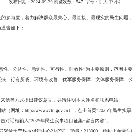
发布日期：2024-09-29 浏览次数：
547
字号：〖
大
中
小
〗
众的参与度，着力解决群众最关心、最直接、最现实的民生问题
项通告如下：
惠性、公益性、急迫性、可行性、时效性”为主要原则，范围主
所扶、行有所畅、环境有改善、优军服务保障、文体服务保障、
、来信等方式提出建议意见，并请注明本人姓名和联系电话。
址：http://www.cztn.gov.cn），点击首页“2025年
点击对话框输入“2025年民生实事项目征集+留言内容”。
56号天宁科技促进中心2142室，邮编：213000，信封正面请注