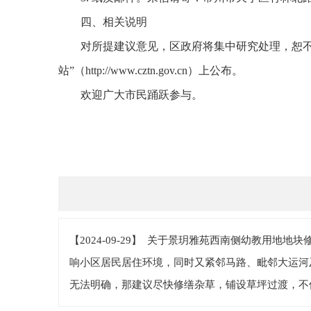
四、相关说明
对所提建议意见，区政府将集中研究处理，恕
站”（http://www.cztn.gov.cn）上公布。
欢迎广大市民踊跃参与。
【2024-09-29】 关于景玥雅苑西南侧幼教用
响小区居民居住环境，同时又紧邻马路、毗邻大运河
无法明确，那建议尽快修缮杂草，铺设草坪过渡，不