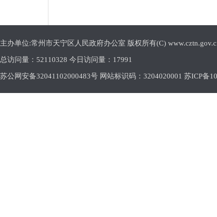
主办单位:常州市天宁区人民政府办公室 版权所有(C) www.cztn.gov.cn E-m
总访问量：
52110328 今日访问量：
17991
苏公网安备32041102000483号 网站标识码：3204020001
苏ICP备10