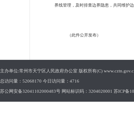
界线管理，及时排查边界隐患，共同维护边
（此件公开发布）
主办单位:常州市天宁区人民政府办公室 版权所有(C) www.cztn.gov.cn E-m
总访问量：
52068170 今日访问量：
4716
苏公网安备32041102000483号 网站标识码：3204020001
苏ICP备10