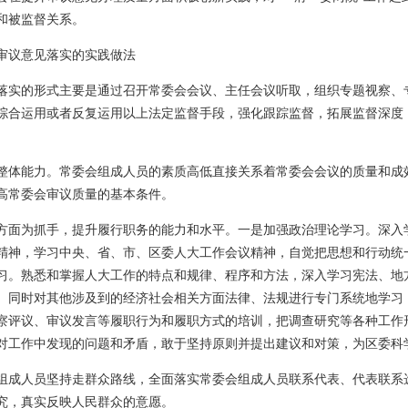
和被监督关系。
审议意见落实的实践做法
落实的形式主要是通过召开常委会会议、主任会议听取，组织专题视察、
综合运用或者反复运用以上法定监督手段，强化跟踪监督，拓展监督深度
整体能力。常委会组成人员的素质高低直接关系着常委会会议的质量和成
高常委会审议质量的基本条件。
方面为抓手，提升履行职务的能力和水平。一是加强政治理论学习。深入
精神，学习中央、省、市、区委人大工作会议精神，自觉把思想和行动统
习。熟悉和掌握人大工作的特点和规律、程序和方法，深入学习宪法、地
。同时对其他涉及到的经济社会相关方面法律、法规进行专门系统地学习
察评议、审议发言等履职行为和履职方式的培训，把调查研究等各种工作
对工作中发现的问题和矛盾，敢于坚持原则并提出建议和对策，为区委科
组成人员坚持走群众路线，全面落实常委会组成人员联系代表、代表联系
究，真实反映人民群众的意愿。