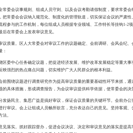
全常委会议事规则、组成人员守则、以及会议考勤请假制度，要求常委会
，把常委会会议纳入规范化、制度化的管理轨道，切实保证会议的严肃性
流程参与的工作机制，每位组成人员根据专业领域、工作特长等挂钩1-2
最后在常委会上发表审议意见。
审议质量。区人大常委会对审议工作的议题确定、会前调研、会风会纪、
量：
绕区委中心任务确定议题，把促进经济发展、维护改革发展稳定等重大事
反映强烈的热点痛点问题，切实维护广大人民群众的根本利益。
会前围绕议题进行调查研究作为提高审议质量的重要基础性环节来抓，通
题的具体措施，形成调查报告，为会议审议提供科学依据，使常委会的决
分发扬民主、集思广益是搞好审议，保证会议质量的关键环节。会前办公
进行审议。会上让组成人员畅所欲言，充分表达自己的意见。坚持客观、
方法。
意见落实。抓好跟踪督办，促进会议决议、决定和审议意见的落实是提高