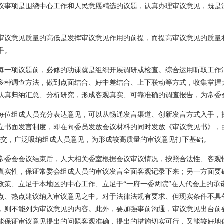
议事项是围绕中心工作和人民意愿精选的议题，认真办理审议意见，既是
审议意见质量的高低是发挥审议意见作用的前提，而提高审议意见的质量
手。
每一项议题前，必修的功课就是组织开展调研或检查。综合运用听取工作
多种调查方法，做到点面结合、好中差结合、上下联动等方式，收集掌握
认真归纳汇总、分析研究，形成客观真实、可靠准确的调查报告，为常委
每位组成人员充分表达意见，可以从畅通发言渠道、创新发言方式入手，
立书面发言制度，即在向委员发放会议材料的同时发放《审议意见书》，
提交，广泛吸纳组成人员意见，为形成较高质量的审议意见打下基础。
常委会会议结束后，人大相关委室根据会议审议情况，按照合法性、客观
真实性，保证常委会组成人员的审议发言全面客观记录下来；另一方面要
政策、立足于本地区的中心工作、立足于“一府一委两院”在人代会上的承
点、热点建议纳入审议意见之中。对于法律法规有要求、但现实条件不具
，则不能列为审议意见的内容。此外，要加强事前沟通，审议意见出台前要
能保证审议意见提出的问题客观准确，提出的措施切实可行，又能较好地