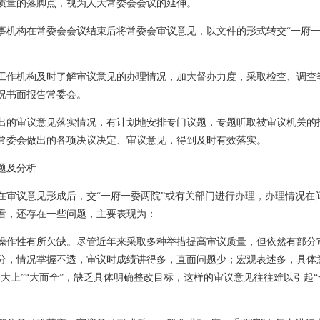
质量的落脚点，视为人大常委会会议的延伸。
事机构在常委会会议结束后将常委会审议意见，以文件的形式转交“一府一
工作机构及时了解审议意见的办理情况，加大督办力度，采取检查、调查等
况书面报告常委会。
出的审议意见落实情况，有计划地安排专门议题，专题听取被审议机关的
常委会做出的各项决议决定、审议意见，得到及时有效落实。
题及分析
在审议意见形成后，交“一府一委两院”或有关部门进行办理，办理情况在
看，还存在一些问题，主要表现为：
操作性有所欠缺。尽管近年来采取多种举措提高审议质量，但依然有部分审
分，情况掌握不透，审议时成绩讲得多，直面问题少；宏观表述多，具体
大上”“大而全”，缺乏具体明确整改目标，这样的审议意见往往难以引起