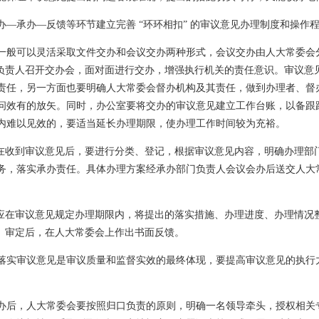
—承办—反馈等环节建立完善 “环环相扣” 的审议意见办理制度和操作
一般可以灵活采取文件交办和会议交办两种形式，会议交办由人大常委会
”负责人召开交办会，面对面进行交办，增强执行机关的责任意识。审议意见
责任，另一方面也要明确人大常委会督办机构及其责任，做到办理者、督
问效有的放矢。同时，办公室要将交办的审议意见建立工作台账，以备跟
内难以见效的，要适当延长办理期限，使办理工作时间较为充裕。
”在收到审议意见后，要进行分类、登记，根据审议意见内容，明确办理部
务，落实承办责任。具体办理方案经承办部门负责人会议会办后送交人大
”应在审议意见规定办理期限内，将提出的落实措施、办理进度、办理情况
究、审定后，在人大常委会上作出书面反馈。
落实审议意见是审议质量和监督实效的最终体现，要提高审议意见的执行
办后，人大常委会要按照归口负责的原则，明确一名领导牵头，授权相关