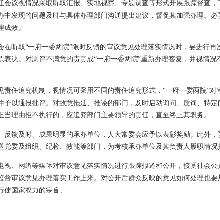
任会议视情况采取听取汇报、实地视察、专题调查等形式开展跟踪督查，
办中发现的问题及时与具体办理部门沟通提出建议，督促其加强办理。必
理成效。
会在听取“一府一委两院”限时反馈的审议意见处理落实情况时，要进行再
票表决。对测评不满意的责责成“一府一委两院”重新办理答复，并视情况
见责任追究机制，视情况可采用不同的责任追究形式，“一府一委两院”对
并予以通报批评。对故意拖延、推诿的部门，及时启动询问、质询、特定
正当理由拒不执行的，应追究部门主要领导的责任，直至终止其职务。
、反馈及时、成果明显的承办单位，人大常委会应予以表彰奖励。此外，要
送党委及组织、纪检、效能等部门，为考核承办单位及其负责人履职情况
电视、网络等媒体对审议意见落实情况进行跟踪报道和公开，接受社会公
监督审议意见办理落实工作上来。对公开后群众反映的意见如何处理也要
行使国家权力的宗旨。