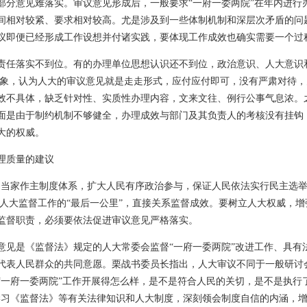
部分意见难落实。审议意见形成后，一般要求“一府一委两院”在年内进行
间相对较紧、要求相对较高。尤是涉及到一些体制机制和深层次矛盾的问
议即便已经形成工作设想并付诸实践，要体现工作成效也确实需要一个过
责任落实不到位。有的办理单位思想认识还不到位，政治意识、人大意识
的现象，认为人大的审议意见就是走走形式，应付应付即可，没有严肃对待
效不具体，缺乏针对性、实质性办理内容，文来文往、例行公事气息浓。
面是由于制约机制不够健全，办理成效与部门及其负责人的考核没有挂钩
大的权威。
理质量的建议
民当家作主制度体系，扩大人民有序政治参与，保证人民依法实行民主选
理是人大监督工作的“最后一公里”，直接关系监督成效。要树立人大权威，
监督职责，必须要依法促进审议意见严格落实。
意见是《监督法》规定的人大常委会监督“一府一委两院”改进工作、具有
代表人民群众的共同意愿。栗战书委员长指出，人大审议不同于一般研讨
“一府一委两院”工作开展得怎么样，是不是符合人民的关切，是不是执行
学习《监督法》等有关法律知识和人大制度，深刻领会制度自信的内涵，