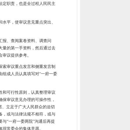
法定职责，也是全过程人民民主
和水平，使审议意见重点突出、
汇报、查阅案卷资料、调查问
大量的第一手资料，然后通过去
会审议提供参考。
探索审议重点发言和侧重发言制
由组成人员认真填写对“一府一委
性和可行性原则，认真整理审议
确保审议意见办理的可操作性，
诺、立足于广大人民群众的迫切
备，或与法律法规不相符，或与
与“一府一委两院”沟通后再提
体现常委会的集体意愿。