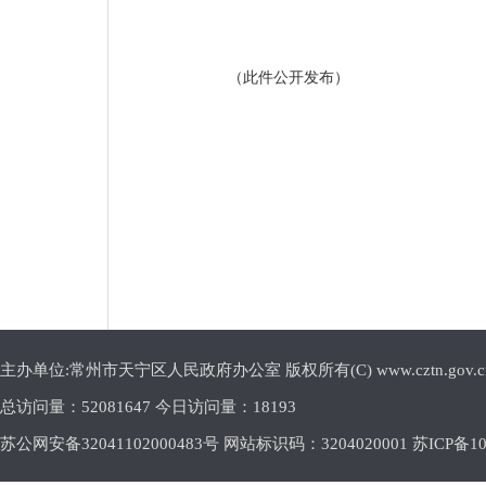
（此件公开发布）
主办单位:常州市天宁区人民政府办公室 版权所有(C) www.cztn.gov.cn E-m
总访问量：
52081647 今日访问量：
18193
苏公网安备32041102000483号 网站标识码：3204020001
苏ICP备10