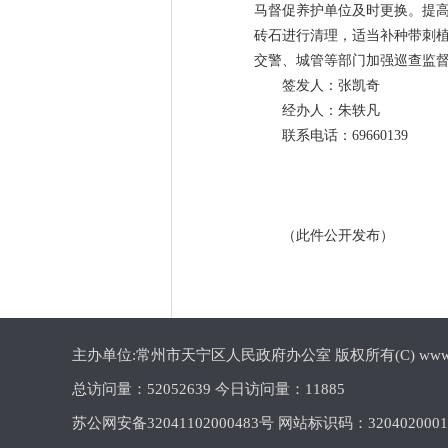
马督促养护单位及时更换。提
砖石进行清理，适当补种带刺
交警、城管等部门加强巡查监
签发人：张凯奇
经办人：朱轶凡
联系电话：69660139
（此件公开发布）
主办单位:常州市天宁区人民政府办公室 版权所有(C) www.cztn.gov
总访问量：
52052639 今日访问量：
11885
苏公网安备32041102000483号 网站标识码：320402000