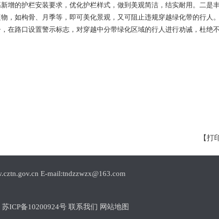
高新增的护栏安装要求，优化护栏样式，做到美观简洁，结实耐用。二是
植物，如枸骨、月季等，即可美化景观，又可阻止违规穿越绿化带的行人
督，在路口设置警示标志，对穿越中分带绿化区域的行人进行劝诫，杜绝
【打
.cn E-mail:tndzzwzx@163.com
1
苏ICP备10200924号
联系我们
网站地图