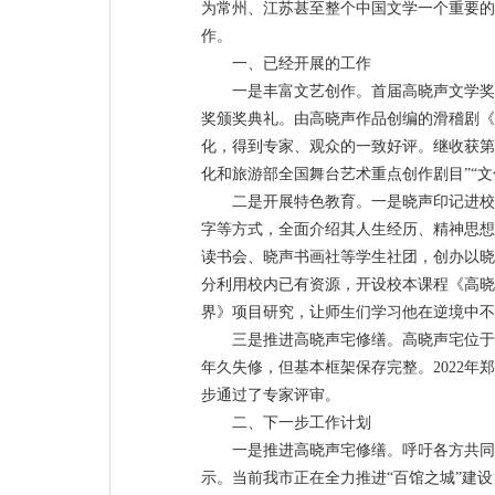
为常州、江苏甚至整个中国文学一个重要的
作。
一、已经开展的工作
一是丰富文艺创作。首届高晓声文学奖于2
奖颁奖典礼。由高晓声作品创编的滑稽剧《
化，得到专家、观众的一致好评。继收获第
化和旅游部全国舞台艺术重点创作剧目”“
二是开展特色教育。一是晓声印记进校
字等方式，全面介绍其人生经历、精神思想
读书会、晓声书画社等学生社团，创办以晓
分利用校内已有资源，开设校本课程《高晓
界》项目研究，让师生们学习他在逆境中不
三是推进高晓声宅修缮。高晓声宅位于
年久失修，但基本框架保存完整。2022
步通过了专家评审。
二、下一步工作计划
一是推进高晓声宅修缮。呼吁各方共同
示。当前我市正在全力推进“百馆之城”建