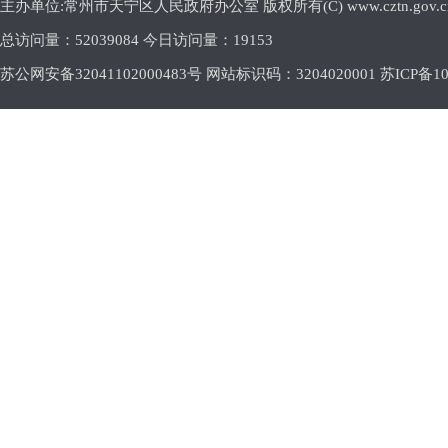
主办单位:常州市天宁区人民政府办公室 版权所有(C) www.cztn.gov.cn E-m
总访问量：
52039084 今日访问量：
19153
苏公网安备32041102000483号 网站标识码：3204020001
苏ICP备10