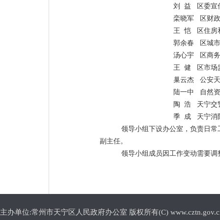
刘
益
区委宣
栾晓军
区财
王
恺
区住房
郭余春
区城
汤心宇
区商
王
健
区市场
巢云杰
公安
陆一中
自然
陶
浩
天宁交
季
成
天宁消
领导小组下设办公室，负责日常
副主任。
领导小组成员因工作变动需要调
主办单位:常州市天宁区人民政府办公室 版权所有(C) www.cztn.gov.cn E-m