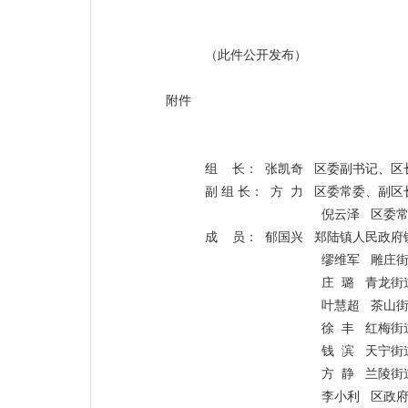
（此件公开发布）
附件
组
长：
张凯奇
区委副书记、区
副
组
长：
方
力
区委常委、副区
倪云泽
区委
成
员：
郁国兴
郑陆镇
人民政府
缪维军
雕庄
庄
璐
青龙街
叶慧超
茶山
徐
丰
红梅街
钱
滨
天宁街
方
静
兰陵街
李小利
区政府