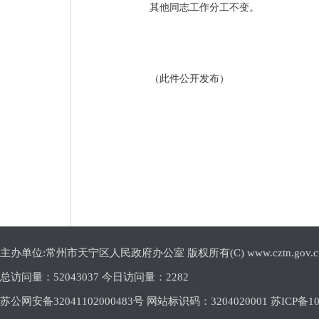
其他同志工作分工不变。
（此件公开发布）
主办单位:常州市天宁区人民政府办公室 版权所有(C) www.cztn.gov.cn E-m
总访问量：
52043037 今日访问量：
2282
苏公网安备32041102000483号 网站标识码：3204020001
苏ICP备10