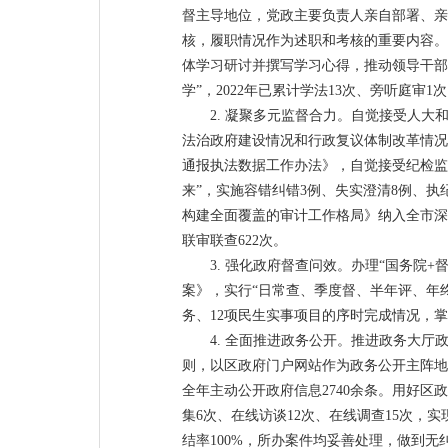
督主导地位，党政主要负责人亲自部署、亲
核，履职情况作为述职和考核的重要内容。
体学习研讨并撰写学习心得，推动领导干部
学”，2022年已累计学法13次、旁听庭
2. 凝聚多元监督合力。自觉接受人大
法治政府建设情况和行政复议体制改革情况
通报执法数据工作办法》，自觉接受纪检监
来”，实施容错纠错3例、失实澄清8例、执
构建全面覆盖的审计工作格局》纳入全市深
联审联查622次。
3. 强化政府督查问效。办理“国务院+
案》，实行“日常查、季度督、半年评、年
务、12项民生实事项目的序时完成情况，
4. 全面推进政务公开。推进政务大
则，以区政府门户网站作为政务公开主阵地
全年主动公开政府信息2740余条。用好
集6次、在线访谈12次、在线调查15次，
结率100%，所办案件均妥善处理，做到无