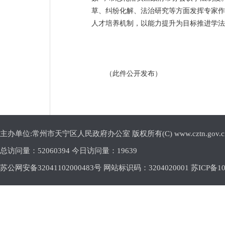
草、纠纷化解、法治研究等方面发挥专家作
人才培养机制，以能力提升为目标推进学法
（此件公开发布）
主办单位:常州市天宁区人民政府办公室 版权所有(C) www.cztn.gov.cn E-m
总访问量：
52060394 今日访问量：
19639
苏公网安备32041102000483号 网站标识码：3204020001
苏ICP备10