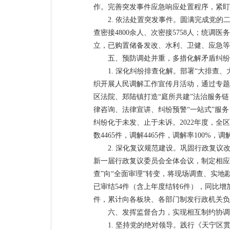
作。完善突发事件应急响应处置程序，紧盯
2. 依法处置突发事件。圆满完成党的
查密接4800余人、次密接5758人；统调
立，已购置储备发改、水利、卫健、应急等
五、预防调处并重，多措化解矛盾纠纷
1. 深化纠纷排查化解。部署“大排查
织开展人民调解工作宣传月活动，通过专题
区法院、郑陆镇打造“庭所共建”法治服务
律咨询、法律宣讲、纠纷预警“一站式”服务
纠纷化于未发、止于未诉。2022年度，全区
数4465件，调解4465件，调解率100%，调
2. 深化复议规范建设。巩固行政复
新一届行政复议委员会全体会议，制定相应
查”向“全面审理”转变，将现场调查、实地勘
已审结54件（含上年度结转6件），同比增
件，累计向各板块、各部门制发行政机关负
六、发挥监督合力，实现相互制约协调
1. 坚持党的绝对领导。践行《天宁