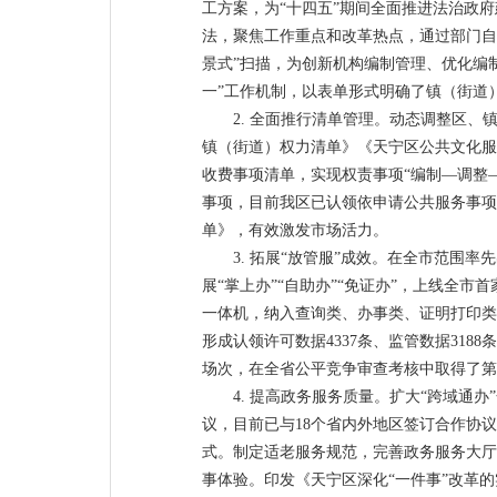
工方案，为“十四五”期间全面推进法治政
法，聚焦工作重点和改革热点，通过部门自
景式”扫描，为创新机构编制管理、优化编
一”工作机制，以表单形式明确了镇（街道
2. 全面推行清单管理。动态调整区
镇（街道）权力清单》《天宁区公共文化服
收费事项清单，实现权责事项“编制—调整
事项，目前我区已认领依申请公共服务事项
单》，有效激发市场活力。
3. 拓展“放管服”成效。在全市范围
展“掌上办”“自助办”“免证办”，上线全
一体机，纳入查询类、办事类、证明打印类等
形成认领许可数据4337条、监管数据31
场次，在全省公平竞争审查考核中取得了第
4. 提高政务服务质量。扩大“跨域
议，目前已与18个省内外地区签订合作协
式。制定适老服务规范，完善政务服务大厅
事体验。印发《天宁区深化“一件事”改革