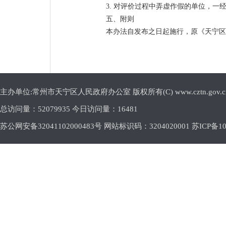
3. 对评价过程中弄虚作假的单位，一
五、附则
本办法自发布之日起施行，原《天宁区
主办单位:常州市天宁区人民政府办公室 版权所有(C) www.cztn.gov.cn E-m
总访问量：
52079935 今日访问量：
16481
苏公网安备32041102000483号 网站标识码：3204020001
苏ICP备10