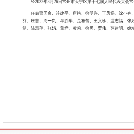
经2022年8月26日常州市天宁区第十七届人民代表大
任命曹国良、连建平、唐艳、徐明兴、丁凤娣、沈小春
芬、庄慧、周一岚、牟胜学、是雅蕾、王义珍、盛志福、张
娟、陆慧萍、张娟、董烨、黄莉、徐勇、贾伟、薛建明、姚靖