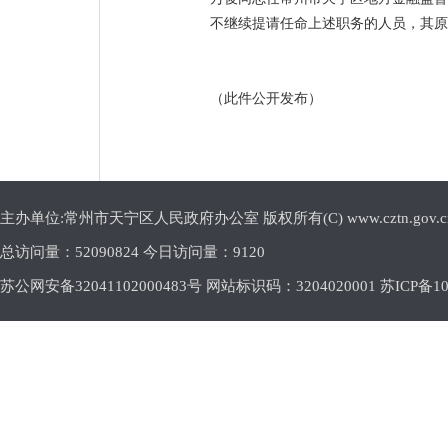
不继续提请任命上述职务的人员，其原
（此件公开发布）
主办单位:常州市天宁区人民政府办公室 版权所有(C) www.cztn.gov.cn E-m
总访问量：
52090824 今日访问量：
9120
苏公网安备32041102000483号 网站标识码：3204020001
苏ICP备10