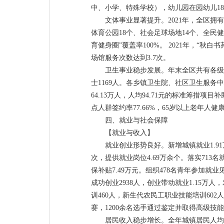
中、小学、特殊学校），幼儿园在园幼儿181
文体事业显著提升。2021年，全区拥
体育公园18个、社会足球场地14个、全民健身
育健身圈”覆盖率100%。 2021年，“
场馆服务次数达到3.7次。
卫生事业稳步发展。年末全区共有各级各
士1169人。各乡镇卫生院、社区卫生服务中
64.13万人，人均94.71元的标准筹措项目
点人群签约率77.66%，65岁以上老年人健康
四、就业与社会保障
【就业与收入】
就业创业形势良好。新增城镇就业1.9
次，提供就业岗位4.69万余个。落实71
保补贴7.49万元。组织478名青年参加就业
成功创业2938人，创业带动就业1.15万
训460人，新生代农民工职业技能培训602
赛，1200余名选手通过鉴定并取得高级技
居民收入稳步增长。全年城镇居民人均可支配