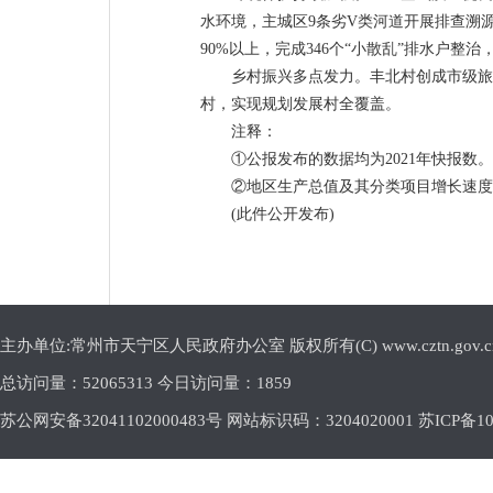
水环境，主城区9条劣V类河道开展排查溯
90%以上，完成346个“小散乱”排水户整
乡村振兴多点发力。丰北村创成市级旅
村，实现规划发展村全覆盖。
注释：
①公报发布的数据均为2021年快报
②地区生产总值及其分类项目增长速度
(此件公开发布)
主办单位:常州市天宁区人民政府办公室 版权所有(C) www.cztn.gov.cn E-m
总访问量：
52065313 今日访问量：
1859
苏公网安备32041102000483号 网站标识码：3204020001
苏ICP备10