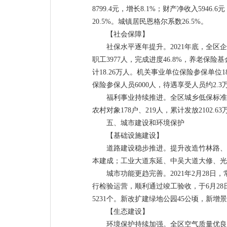
8799.4元，增长8.1%；财产净收入5946.
20.5%。城镇居民恩格尔系数26.5%。
【社会保障】
社保水平逐年提升。2021年底，全区企
职工3977人，完成进度46.8%，养老保险
计18.26万人。机关事业单位保险参保单位1
保险参保人员6000人，待遇享受人员约2.
福利事业持续推进。全区城乡低保标准调整到
农村对象178户、219人，累计发放2102.
五、城市建设和环境保护
【基础设施建设】
道路建设稳步推进。提升改造竹林路、
本建成；工业大道东延、中吴大道大修、光
城市功能更趋完善。2021年2月28
行检验运营，顺利通过竣工验收，于6月28
5231个。新改扩建绿地公园45公顷，新增
【生态建设】
环境保护持续加强。全区空气质量优良天数为