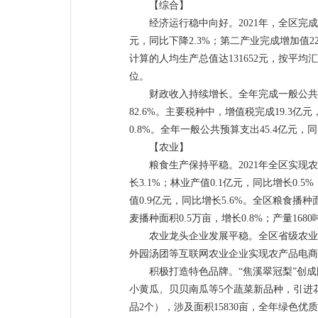
【综合】
经济运行稳中向好。2021年，全区完成
元，同比下降2.3%；第二产业完成增加值22
计算的人均生产总值达131652元，按平均汇率
位。
财政收入持续增长。全年完成一般公共预算
82.6%。主要税种中，增值税完成19.3亿
0.8%。全年一般公共预算支出45.4亿元，同
【农业】
粮食生产保持平稳。2021年全区实现农
长3.1%；林业产值0.1亿元，同比增长0.
值0.9亿元，同比增长5.6%。全区粮食播种
麦播种面积0.5万亩，增长0.8%；产量1680
农业龙头企业发展平稳。全区省级农业龙
外园汤团等互联网农业企业实现农产品电商销售
积极打造特色品牌。“焦溪翠冠梨”创
小黄瓜、贝贝南瓜等5个蔬菜新品种，引进
品2个），涉及面积15830亩，全年绿色优