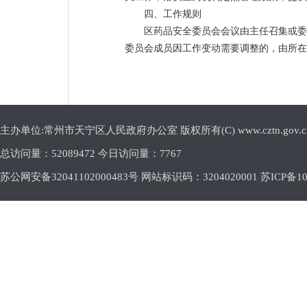
四、工作规则
区药品安全委员会会议由主任召集或委
委员会成员因工作变动需要调整的，由所在
主办单位:常州市天宁区人民政府办公室 版权所有(C) www.cztn.gov.cn E-m
总访问量：
52089472 今日访问量：
7767
苏公网安备32041102000483号 网站标识码：3204020001
苏ICP备10