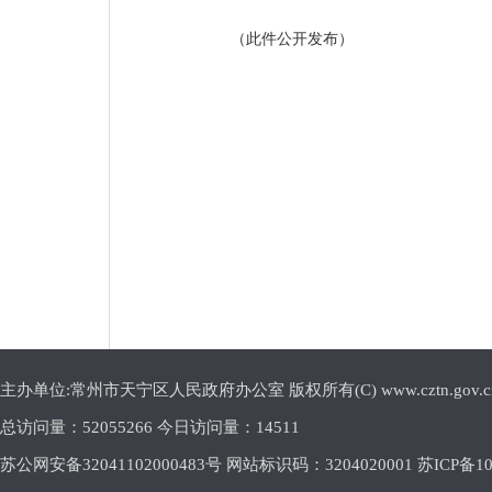
（此件公开发布）
主办单位:常州市天宁区人民政府办公室 版权所有(C) www.cztn.gov.cn E-m
总访问量：
52055266 今日访问量：
14511
苏公网安备32041102000483号 网站标识码：3204020001
苏ICP备10