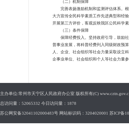
（二）机制保障
完善表扬激励机制和监测评估体系。根
大力宣传全民科学素质工作先进典型和经验
开展第三方评价，客观反映我区公民科学素
（三）条件保障
保障经费投入。坚持政府引导，鼓励社
普事业发展，将科普经费列入同级财政预算
人、企业、社会组织等社会力量采取设立科
企事业单位、社会组织和个人等社会力量参
主办单位:常州市天宁区人民政府办公室 版权所有(C) www.cztn.gov.cn E-m
总访问量：
52065332 今日访问量：
1878
苏公网安备32041102000483号 网站标识码：3204020001
苏ICP备10