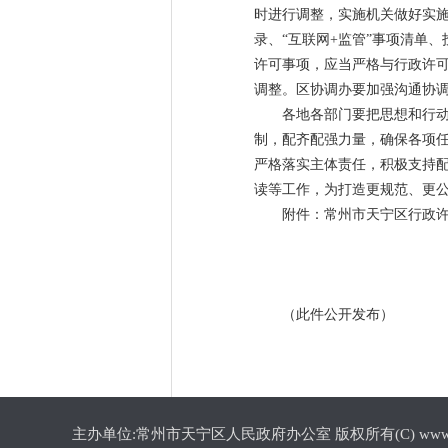
时进行调整，实施机关做好实
录、“互联网+监管”事项清单
许可事项，应当严格与行政许
调整。区协调办要加强沟通协
各地各部门要把思想和行
制，配齐配强力量，确保各项
严格落实主体责任，积极支持
读等工作，为打造更规范、更
附件：常州市天宁区行政许可
（此件公开发布）
主办单位:常州市天宁区人民政府办公室 版权所有(C) www.cztn.gov