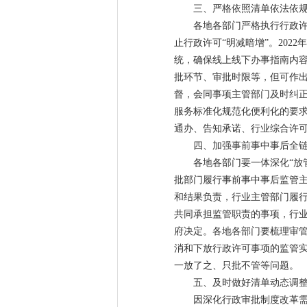
三、严格依照清单依法依
各地各部门严格执行行政
止行政许可“明减暗增”。20
统，确保线上线下办事指南内
批环节、审批时限等，但可作
督，会同事项主管部门及时纠
服务标准化规范化便利化的要求
通办、告知承诺、行业综合许
四、加强事前事中事后全
各地各部门要一体深化“放
批部门履行事前事中事后监管主
和结果负责，行业主管部门履
共同承担监管职责的事项，行
府决定。各地各部门要梳理审管
消和下放行政许可事项的监管实
一放了之、只批不管等问题。
五、及时做好清单动态调
因深化行政审批制度改革