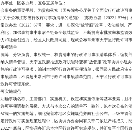
道办事处，区各办局，区各直属单位：
社会事务的重要手段。为贯彻落实《国务院办公厅关于全面实行行政许可
公厅关于公布江苏省行政许可事项清单的通知》（苏政办发〔2022〕57号
常政办发〔2022〕67号）要求，进一步深化“放管服”改革，依法编制、
便利化，加强事前事中事后全链条全领域监管，不断提高审批效率和监管
活力和社会创造力，经区人民政府同意，现就公布常州市天宁区行政许可
可事项清单
全区统筹、分级负责、事权统一、权责清晰的行政许可事项清单体系，编制
纳入清单管理。天宁区政府推进政府职能转变和“放管服”改革协调小组
实施的行政许可事项，编制本地区行政许可事项清单，报同级人民政府审
事项清单，不得超出常州市行政许可事项清单范围。天宁区行政许可事项清单
行政许可管理系统。
许可实施规范
项明确事项名称、主管部门、实施机关、设定和实施依据等基本要素，且
政许可事项调整的层级、方式与本次公布的清单不一致的，以本次公布的
全省统一的实施规范，细化完善本地区实施规范并向社会公布。上级主管
制定行政许可实施规范过程中，区协调办要会同有关部门依法严格把关，
2022年底前，区协调办汇总本地区行政许可实施规范，并汇集至全国行