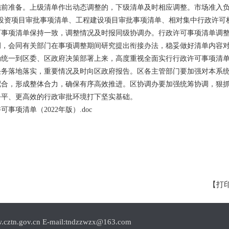
施前准备。上级清单作出动态调整的，下级清单及时相应调整。市场准入
、投资项目审批事项清单、工程建设项目审批事项清单、相对集中行政许可
可事项清单保持一致，调整情况及时报同级协调办。行政许可事项清单调
调，会同有关部门在事项调整期间研究提出衔接办法，稳妥做好清单内容
动统一到区委、区政府决策部署上来，高度重视全面实行行政许可事项清
任务落地落实，重要情况及时向区政府报告。区各主管部门要加强对本系
配合，形成整体合力，确保有序高效推进。区协调办要加强统筹协调，狠
公平、更高效的行政审批环境打下坚实基础。
事项清单（2022年版）.doc
【打
.cn E-mail:tndzzwzx@163.com