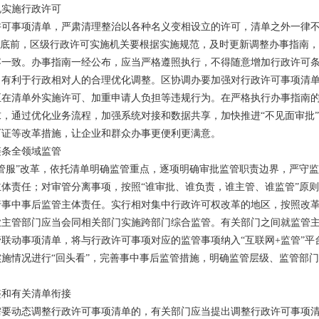
规实施行政许可
许可事项清单，严肃清理整治以各种名义变相设立的许可，清单之外一律
22年底前，区级行政许可实施机关要根据实施规范，及时更新调整办事指南
容一致。办事指南一经公布，应当严格遵照执行，不得随意增加行政许可
出有利于行政相对人的合理优化调整。区协调办要加强对行政许可事项清
正在清单外实施许可、加重申请人负担等违规行为。在严格执行办事指南
，通过优化业务流程，加强系统对接和数据共享，加快推进“不见面审批”
可证等改革措施，让企业和群众办事更便利更满意。
链条全领域监管
管服”改革，依托清单明确监管重点，逐项明确审批监管职责边界，严守
体责任；对审管分离事项，按照“谁审批、谁负责，谁主管、谁监管”原
行事中事后监管主体责任。实行相对集中行政许可权改革的地区，按照改
业主管部门应当会同相关部门实施跨部门综合监管。有关部门之间就监管
联动事项清单，将与行政许可事项对应的监管事项纳入“互联网+监管”平
施情况进行“回头看”，完善事中事后监管措施，明确监管层级、监管部
整和有关清单衔接
需要动态调整行政许可事项清单的，有关部门应当提出调整行政许可事项