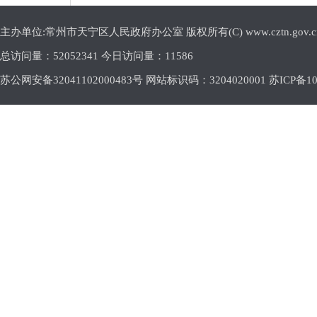
主办单位:常州市天宁区人民政府办公室 版权所有(C) www.cztn.gov.cn E-m
总访问量：
52052341 今日访问量：
11586
苏公网安备32041102000483号 网站标识码：3204020001
苏ICP备10