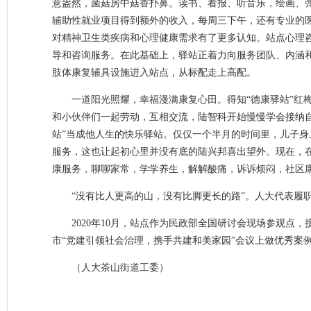
意盎然，菌菇房中菇香扑鼻。读书、看报、听音乐，绘画、
辅助性就业项目得到额外的收入，每周三下午，还有专业的
对精神卫生类疾病和心理健康需求有了更多认知。站点心理
导和咨询服务。在此基础上，驿站正着力向服务团队、内涵和
肢体康复辅具设施进入站点，从标配走上高配。
一道阳光照耀，幸福漫满康复心田。得知“德康驿站”红
和小伙伴们一起劳动，互相交流，陆智科开始慢慢学会接纳
站”当成他人生的快乐驿站。仅仅一个半月的时间里，儿子
服务，这也让起初心里并没有底的陆兴邦喜出望外。现在，
康服务，聊聊家常，学学养生，解解酸痛，诉诉烦闷，社区康
“没有比人更高的山，没有比脚更长的路”。人大代表履
2020年10月，站点作为民政部全国研讨会现场参观点
市“党建引领社会治理，携手共建和美家园”会议上做优秀案
（人大茶山街道工委）