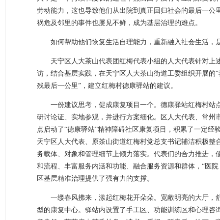
劳动能力，这也导致他们从出院到真正回归社会的最后一公
祸危及邻里的事件也屡见不鲜，成为基层治理的难点。
如何帮助他们恢复生活自理能力，重新融入社会生活，
天宁区人大茶山代表团红梅代表小组的人大代表针对上
访，结合基层实践，在天宁区人大茶山街道工委组织开展的“
残最后一公里”，建立红梅村德康驿站的建议。
一份建议思考，促成康复项目一个。德康驿站红梅村站
研讨论证、实地参观，并进行方案细化。区人大代表、常州市
点启动了“德康驿站”精神障碍社区康复项目，积累了一定经
天宁区人大代表、原茶山街道红梅村党总支书记辅洁积极整
务载体、对象和管理细节上倾力落实。代表们的合力推进，
和流程、丰富服务内涵和功能、融合服务资源和群体，“医院
区基层精准治理提供了强有力的支撑。
一缕春风拂来，漾起红梅花开朵朵。宽敞明亮的大厅，
型的康复中心。驿站内设置了手工区、功能训练区和心理咨