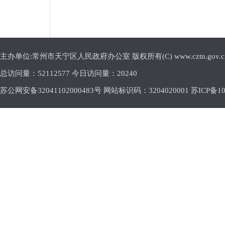
主办单位:常州市天宁区人民政府办公室 版权所有(C) www.cztn.gov.cn E-m
总访问量：
52112577 今日访问量：
20240
苏公网安备32041102000483号 网站标识码：3204020001
苏ICP备10