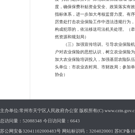
度，确保保费补贴资金安全、政策落实有效
指标体系，进一步加大考核监督力度。有序
厉查处打击农业保险工作中违法违规行为，
构成犯罪的，依法移送司法机关处理。（牵
然资源和规划局）
（三）加强宣传培训。引导农业保险机
户对农业保险的思想认识，树立农业保险为
加大农业保险培训投入，加强基层农险队伍
头单位：市农业农村局、市财政局；参加单
协会）
主办单位:常州市天宁区人民政府办公室 版权所有(C) www.cztn.gov.cn E-m
总访问量：
52088348 今日访问量：
6643
苏公网安备32041102000483号 网站标识码：3204020001
苏ICP备10