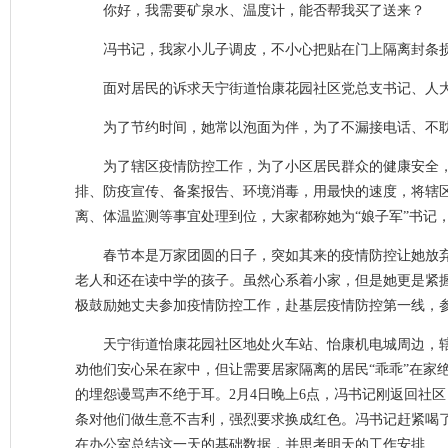
你好，我需要矿泉水、温度计，能否帮我买了送来？
冯书记，我家小儿子调皮，不小心把贴在门上隔离封条
面对居民的诉求天宁街道怡康花园社区党总支书记、人
为了节约时间，她常以泡面为伴，为了不漏接电话、不耽误
为了辖区疫情防控工作，为了小区居民群众的健康安全，
排、防疫宣传、备案报告、环境消毒，用最快的速度，将辖区内
离、体温监测等事宜处理到位，大家都称她为“娘子军”书记，
春节本是万家团圆的日子，突如其来的疫情防控让她放弃
老人和还在读中学的孩子。虽然心系着小家，但是她更是紧握
极鼓励她丈夫参加疫情防控工作，赴基层疫情防控第一线，
天宁街道怡康花园社区地处火车站、怡康机电城周边，辖
劝他们安心呆在家中，但让需要居家隔离的居民“乖乖”在家绝
的埋怨谩骂声不绝于耳。2月4日晚上6点，冯书记刚返回社
条对他们做生意不吉利，强烈要求换成红色。冯书记赶紧喝
在办公室总结这一天的基础数据，并思考明天的工作安排…