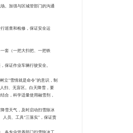
现场。加强与区城管部门的沟通
进行巡查和检修，保证安全运
。
备一套（一把大扫把、一把铁
链，保证作业车辆行驶安全。
树立“雪情就是命令”的意识，制
有人扫、无盲区。白天降雪，要
相结合，科学适量使用融雪剂，
有降雪天气，及时启动扫雪除冰
、人员、工具“三落实”，保证责
地、各专业管养部门扫雪除冰工