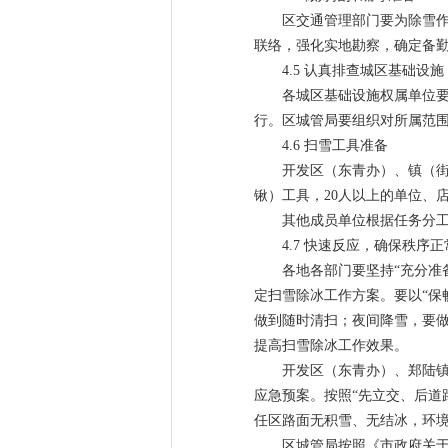
区交通管理部门要为除雪
联络，强化实地勘察，确定备
4.5 认真排查城区基础设施
各城区基础设施权属单位
行。区城管局要组织对所属范
4.6 扫雪工具准备
开发区（东青办）、镇（
锹）工具，20人以上的单位、
其他成员单位根据任务分
4.7 快速反应，确保秩序正
各地各部门要坚持“充分准
定扫雪除冰工作方案。要以“保
做到随时清扫；夜间降雪，要
提高扫雪除冰工作效果。
开发区（东青办）、郑陆
应急预案。按照“先立交、后道
任区路面无积雪、无结冰，环
区城管局按照《市政府关