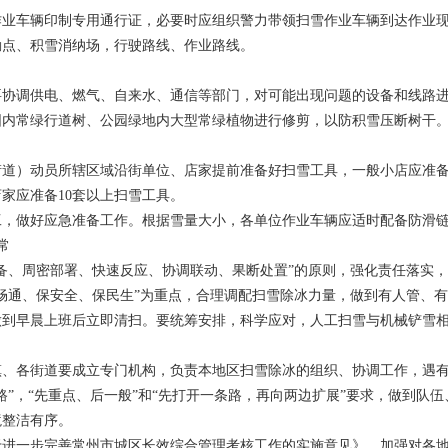
作业车辆印制专用通行证，必要时应组织警力带领扫雪作业车辆到达作业
勤点、积雪消纳场，行驶路线、作业路线。
要协调供电、燃气、自来水、通信等部门，对可能出现问题的设备和线路
围内常绿行道树、公园绿地内大型常绿植物进行修剪，以防积雪压断树干
街道）动员所辖区域沿街单位、店家提前准备好扫雪工具，一般小店应准
店家应准备10套以上扫雪工具。
工，做好应急准备工作。根据雪量大小，各单位作业车辆应适时配备防滑
常
备、周密部署、快速反应、协调联动、果断处置”的原则，强化责任落实，
畅通、保安全、保民生”为重点，合理调配扫雪除冰力量，做到有人管、
做到早晨上班后立即清扫。要统筹安排，科学应对，人工扫雪与机械铲雪
镇、各街道要成立专门机构，负责本地区扫雪除冰的组织、协调工作，遇
路”，“先重点、后一般”和“先打开一条路，再向两边扩展”要求，做到队伍
境整洁有序。
于进一步完善常州市城区长效综合管理考核工作的实施意见》，加强对各