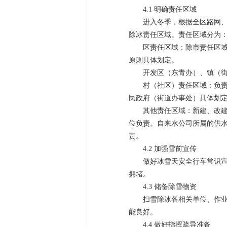
4.1 明确责任区域
进入冬季，根据全区路网
除冰责任区域。责任区域分为
区责任区域：除市责任区域
原则具体划定。
开发区（东青办）、镇（
村（社区）责任区域：负
民政府（街道办事处）具体划
其他责任区域：新建、改
位负责。自来水公司所属的供
责。
4.2 加强雪前宣传
做好冰雪天安全行车常识
拥堵。
4.3 储备除雪物资
扫雪除冰各相关单位、作
能良好。
4.4 做好指挥疏导准备