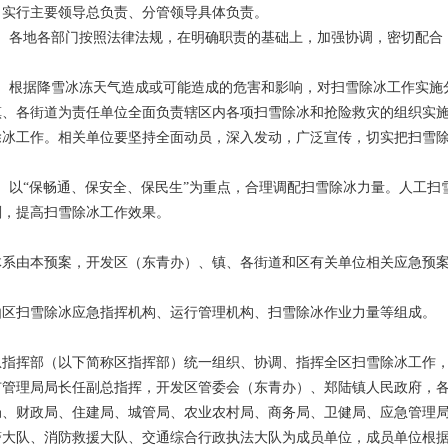
，实行主要领导总负责、分管领导具体负责。
序。各地各部门按照法律法规，在明确职责的基础上，加强协调，密切配合
主。根据降雪冰冻天气造成或可能造成的危害和影响，对扫雪除冰工作实施
镇、各街道为责任单位全面负责辖区内各项扫雪除冰和抢险救灾的组织实
除冰工作。相关单位要坚持全面动员，深入发动，广泛宣传，切实把扫雪
。以“保畅通、保安全、保民生”为重点，合理调配扫雪除冰力量。人工扫
剂，提高扫雪除冰工作效果。
体系由本预案，开发区（东青办）、镇、各街道和区有关单位相关应急预
由区扫雪除冰应急指挥机构、运行管理机构、扫雪除冰作业力量等组成。
急指挥部（以下简称区指挥部）统一组织、协调、指挥全区扫雪除冰工作
市管理局局长任副总指挥，开发区管委会（东青办）、郑陆镇人民政府，
局、财政局、住建局、城管局、农业农村局、商务局、卫健局、应急管理
警大队、消防救援大队、交通综合行政执法大队为成员单位，成员单位根