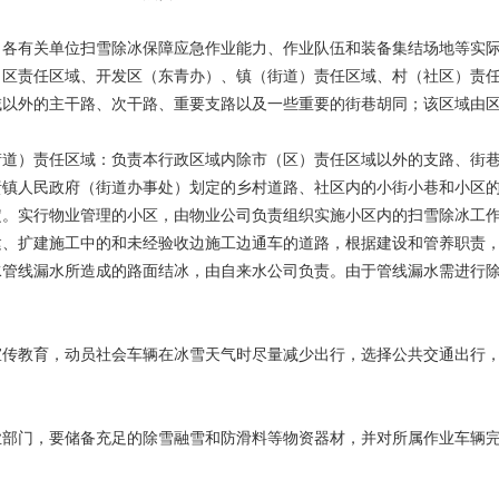
、各有关单位扫雪除冰保障应急作业能力、作业队伍和装备集结场地等实
：区责任区域、开发区（东青办）、镇（街道）责任区域、村（社区）责
以外的主干路、次干路、重要支路以及一些重要的街巷胡同；该区域由区
街道）责任区域：负责本行政区域内除市（区）责任区域以外的支路、街
责镇人民政府（街道办事处）划定的乡村道路、社区内的小街小巷和小区
定。实行物业管理的小区，由物业公司负责组织实施小区内的扫雪除冰工
建、扩建施工中的和未经验收边施工边通车的道路，根据建设和管养职责
水管线漏水所造成的路面结冰，由自来水公司负责。由于管线漏水需进行
宣传教育，动员社会车辆在冰雪天气时尽量减少出行，选择公共交通出行
业部门，要储备充足的除雪融雪和防滑料等物资器材，并对所属作业车辆