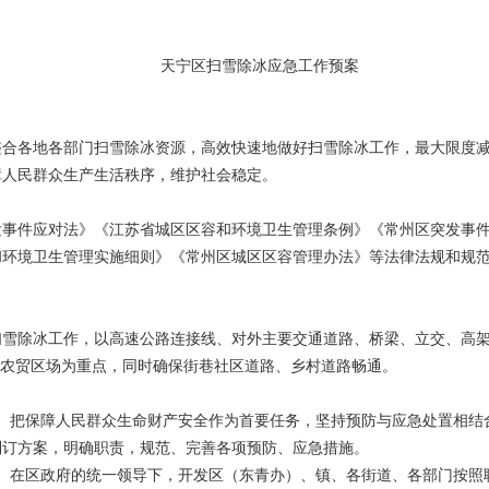
天宁区扫雪除冰应急工作预案
整合各地各部门扫雪除冰资源，高效快速地做好扫雪除冰工作，最大限度
障人民群众生产生活秩序，维护社会稳定。
发事件应对法》《江苏省城区区容和环境卫生管理条例》《常州区突发事
和环境卫生管理实施细则》《常州区城区区容管理办法》等法律法规和规
扫雪除冰工作，以高速公路连接线、对外主要交通道路、桥梁、立交、高
、农贸区场为重点，同时确保街巷社区道路、乡村道路畅通。
备。把保障人民群众生命财产安全作为首要任务，坚持预防与应急处置相结
制订方案，明确职责，规范、完善各项预防、应急措施。
责。在区政府的统一领导下，开发区（东青办）、镇、各街道、各部门按照